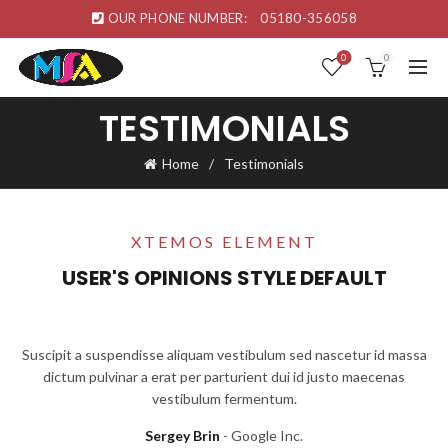
OUR PHONE NUMBER:
05180-356058
0
0
TESTIMONIALS
Home
Testimonials
XTEMOS ELEMENT
USER'S OPINIONS STYLE DEFAULT
Suscipit a suspendisse aliquam vestibulum sed nascetur id massa
dictum pulvinar a erat per parturient dui id justo maecenas
vestibulum fermentum.
Sergey Brin
Google Inc.