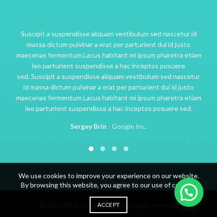
cipit a suspendisse aliquam vestibulum sed nascetur id
Tempo
assa dictum pulvinar a erat per parturient dui id justo
consecte
enas fermentum.Lacus habitant mi ipsum pharetra etiam
velit pha
leo parturient suspendisse a hac inceptos posuere
au
 Suscipit a suspendisse aliquam vestibulum sed nascetur
maecena
 massa dictum pulvinar a erat per parturient dui id justo
nascetur 
enas fermentum.Lacus habitant mi ipsum pharetra etiam
justo ma
eo parturient suspendisse a hac inceptos posuere sed.
etiam leo
Sergey Brin
Google Inc.
We use cookies to improve your experience on our website.
By browsing this website, you agree to our use of cookies.
© 2026
MSA Graphics FTP
ACCEPT
. All rights reserved