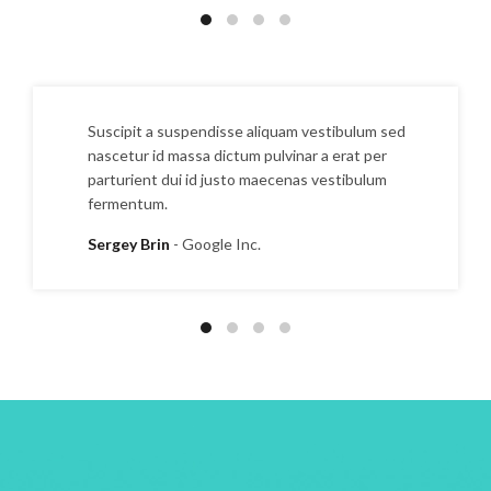
it a suspendisse aliquam vestibulum sed
Suscipit a 
ur id massa dictum pulvinar a erat per
nascetur id
ient dui id justo maecenas vestibulum
parturient 
ntum.
fermentum.
 Brin
Google Inc.
Sarah Con