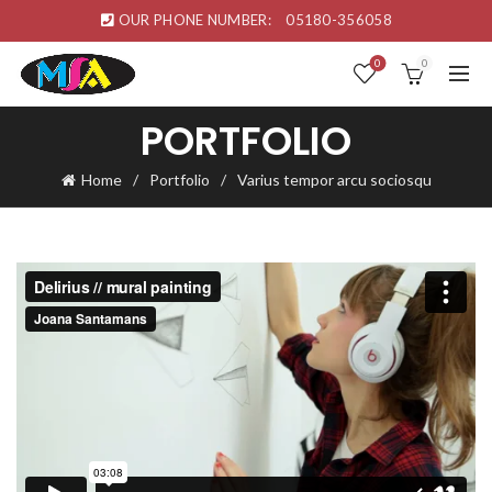
OUR PHONE NUMBER:
05180-356058
0
0
PORTFOLIO
Home
Portfolio
Varius tempor arcu sociosqu