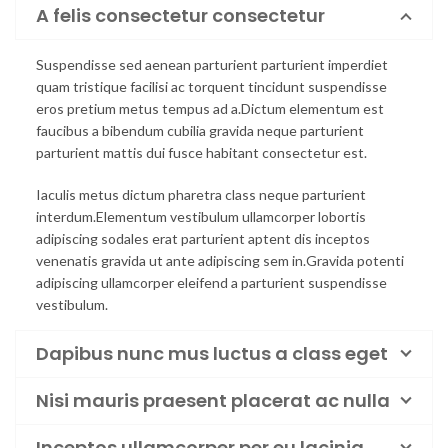
A felis consectetur consectetur
Suspendisse sed aenean parturient parturient imperdiet
quam tristique facilisi ac torquent tincidunt suspendisse
eros pretium metus tempus ad a.Dictum elementum est
faucibus a bibendum cubilia gravida neque parturient
parturient mattis dui fusce habitant consectetur est.
Iaculis metus dictum pharetra class neque parturient
interdum.Elementum vestibulum ullamcorper lobortis
adipiscing sodales erat parturient aptent dis inceptos
venenatis gravida ut ante adipiscing sem in.Gravida potenti
adipiscing ullamcorper eleifend a parturient suspendisse
vestibulum.
Dapibus nunc mus luctus a class eget
Nisi mauris praesent placerat ac nulla
Inceptos ullamcorper per eu lacinia